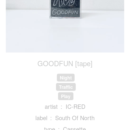
GOODFUN [tape]
Night
Traffic
Play
artist
IC-RED
label
South Of North
type
Cassette