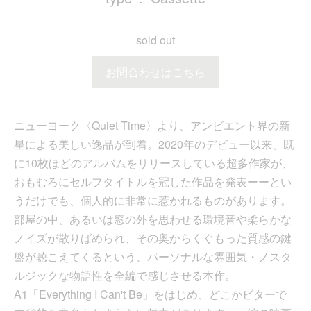
sold out
お問合わせはこちら
ニューヨーク〈Quiet Time〉より、アンビエント界の新
星による美しい逸品が到着。2020年のデビュー以来、既
に10枚ほどのアルバムをリリースしている超多作家が、
おもむろにセルフタイトルを冠した作品を発表ーーとい
うだけでも、個人的に非常に惹かれるものがあります。
部屋の中、あるいは窓の外を思わせる環境音や柔らかな
ノイズが散りばめられ、その奥からくぐもった質感の鍵
盤が聴こえてくるという、パーソナルな雰囲気・ノスタ
ルジックな物語性を全編で感じさせる本作。
A1「Everything I Can't Be」をはじめ、どこかビターで