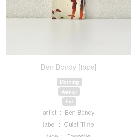
Ben Bondy [tape]
Morning
Awake
Eat
artist
Ben Bondy
label
Quiet Time
type
Cassette