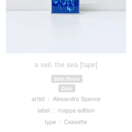
a veil, the sea [tape]
Bath Room
Daze
artist
Alexandra Spence
label
mappa edition
type
Cassette