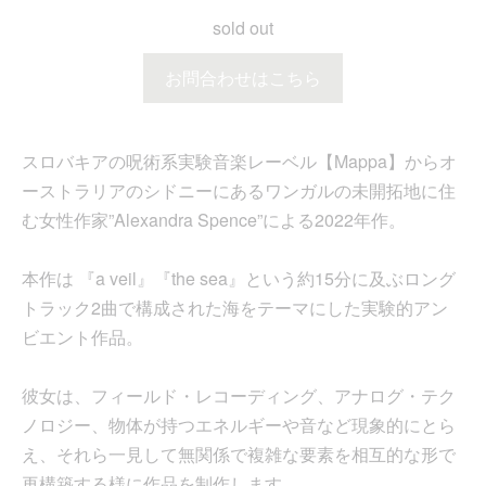
sold out
お問合わせはこちら
スロバキアの呪術系実験音楽レーベル【Mappa】からオ
ーストラリアのシドニーにあるワンガルの未開拓地に住
む女性作家”Alexandra Spence”による2022年作。
本作は 『a veil』『the sea』という約15分に及ぶロング
トラック2曲で構成された海をテーマにした実験的アン
ビエント作品。
彼女は、フィールド・レコーディング、アナログ・テク
ノロジー、物体が持つエネルギーや音など現象的にとら
え、それら一見して無関係で複雑な要素を相互的な形で
再構築する様に作品を制作します。