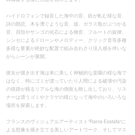
ハイドロフォンで録音した海中の音、鉄が軋む様な音、
詩の朗読、木を漕ぐような音、波、ガラス瓶がぶつかる
音、貝殻やサンゴの化石による物音、フルートの旋律、
シンセによるドローンやメロディー、クリック音等多種
多様な要素が絶妙な配置で組み合わさり没入感を伴いな
がらシーンが展開。
彼女が描き出す海は単に美しく神秘的な楽園の様な海で
はなく、時にゴミが漂っていたり人間による破壊や汚染
の痕跡が残るリアルな海の側面も映し出しており、リス
ナーは漂うゴミやクラゲの様になって海中のいろいろな
場所を探索します。
フランスのヴィジュアルアーティスト”Rania Esstafa“に
よる想像を掻き立てる美しいアートワーク、そしてマス