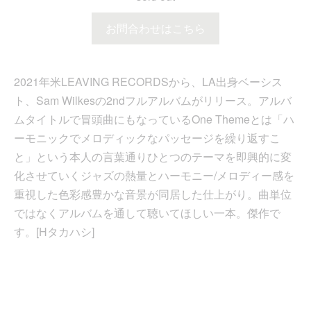
お問合わせはこちら
2021年米LEAVING RECORDSから、LA出身ベーシス
ト、Sam Wilkesの2ndフルアルバムがリリース。アルバ
ムタイトルで冒頭曲にもなっているOne Themeとは「ハ
ーモニックでメロディックなパッセージを繰り返すこ
と」という本人の言葉通りひとつのテーマを即興的に変
化させていくジャズの熱量とハーモニー/メロディー感を
重視した色彩感豊かな音景が同居した仕上がり。曲単位
ではなくアルバムを通して聴いてほしい一本。傑作で
す。[Hタカハシ]