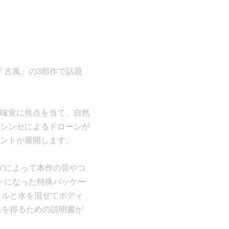
」「古風」の3部作で話題
味覚に焦点を当て、自然
シンセによるドローンが
ントが展開します。
o”によって本作の音やコ
トになった特殊パッケー
イルと水を混ぜてボディ
果を得るための説明書が