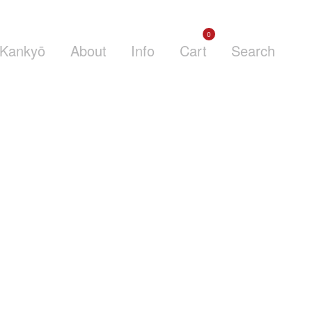
0
Kankyō
About
Info
Cart
Search