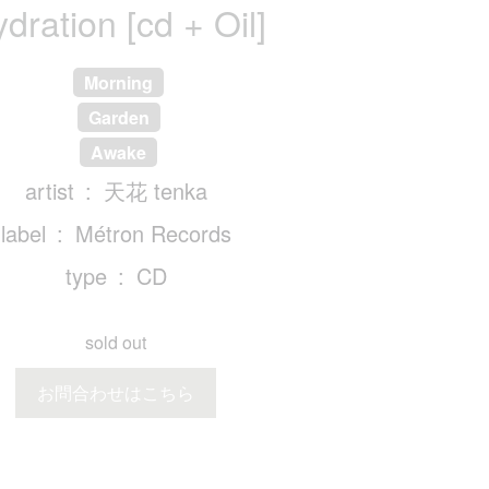
dration [cd + Oil]
Morning
Garden
Awake
artist
天花 tenka
label
Métron Records
type
CD
sold out
お問合わせはこちら