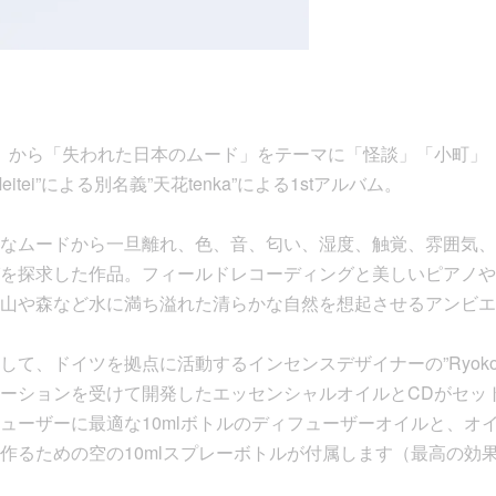
ecords】から「失われた日本のムード」をテーマに「怪談」「小町
tei”による別名義”天花tenka”による1stアルバム。
なムードから一旦離れ、色、音、匂い、湿度、触覚、雰囲気、
を探求した作品。フィールドレコーディングと美しいピアノや
山や森など水に満ち溢れた清らかな自然を想起させるアンビエ
して、ドイツを拠点に活動するインセンスデザイナーの”Ryok
ーションを受けて開発したエッセンシャルオイルとCDがセッ
ューザーに最適な10mlボトルのディフューザーオイルと、オ
作るための空の10mlスプレーボトルが付属します（最高の効