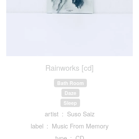
Rainworks [cd]
Bath Room
Daze
Sleep
artist
Suso Saiz
label
Music From Memory
type
CD