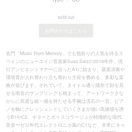
sold out
お問合わせはこちら
名門「Music From Memory」でも指折りの人気を誇るス
ペインのニューエイジ音楽家Suso Saizの2016年作。現
行アンビエントマナーに沿ったA1に始まり、器楽演奏や
環境音が入れ替わり立ち替わり主役を務める、多彩な楽
曲が並びます。それでいて、タイトル通り随所で顔を見
せる雨音のサンプリングも相まって、アートワークさな
がらに高貴な統一感を持たせる手腕は流石の一言。ピア
ノを軸にクレッシェンドしていくさまが強い高揚感を誘
うB1やC2、ギターとボイスコラージュが特徴的な現代
音楽〜ゼロ年代エレクトロニカ風のC1など、非常にキャ