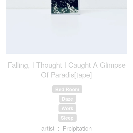
Falling, I Thought I Caught A Glimpse
Of Paradis[tape]
Bed Room
Daze
Work
Sleep
artist
Prcipitation