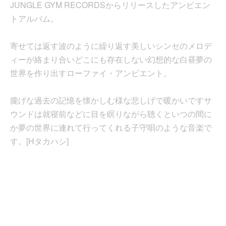
JUNGLE GYM RECORDSからリリースしたアンビエン
トアルバム。
寄せては返す波のように繰り返す美しいシンセのメロデ
ィーが絡まり合いどこにも存在しない幻想的な白昼夢の
世界を作り出すローファイ・アンビエント。
朧げな過去の記憶を懐かしむ様な悲しげで暖かいですサ
ウンドは就寝前などに目を瞑りながら聴くといつの間に
か夢の世界に連れて行ってくれる子守唄のような音楽で
す。[Hタカハシ]