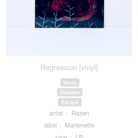
Regression [vinyl]
Noon
Outdoor
Escape
artist
Razen
label
Marionette
type
LP