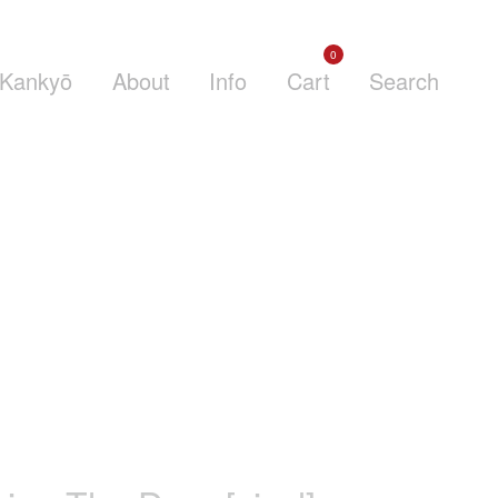
0
Kankyō
About
Info
Cart
Search