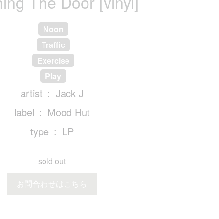
ing The Door [vinyl]
Noon
Traffic
Exercise
Play
artist
Jack J
label
Mood Hut
type
LP
sold out
お問合わせはこちら