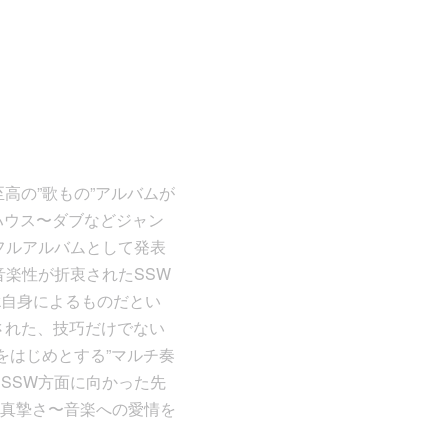
至高の”歌もの”アルバムが
ハウス〜ダブなどジャン
のフルアルバムとして発表
音楽性が折衷されたSSW
k自身によるものだとい
された、技巧だけでない
をはじめとする”マルチ奏
らSSW方面に向かった先
真摯さ〜音楽への愛情を