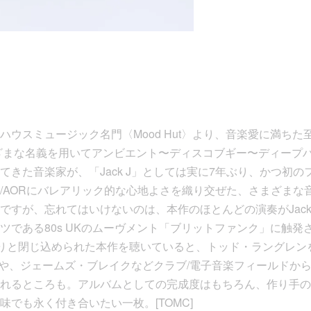
ウスミュージック名門〈Mood Hut〉より、音楽愛に満ちた
まざまな名義を用いてアンビエント〜ディスコブギー〜ディープ
てきた音楽家が、「Jack J」としては実に7年ぶり、かつ初
/AORにバレアリック的な心地よさを織り交ぜた、さまざまな
ですが、忘れてはいけないのは、本作のほとんどの演奏がJac
ツである80s UKのムーヴメント「ブリットファンク」に触発
かりと閉じ込められた本作を聴いていると、トッド・ラングレン
系譜や、ジェームズ・ブレイクなどクラブ/電子音楽フィールドか
れるところも。アルバムとしての完成度はもちろん、作り手の
でも永く付き合いたい一枚。[TOMC]