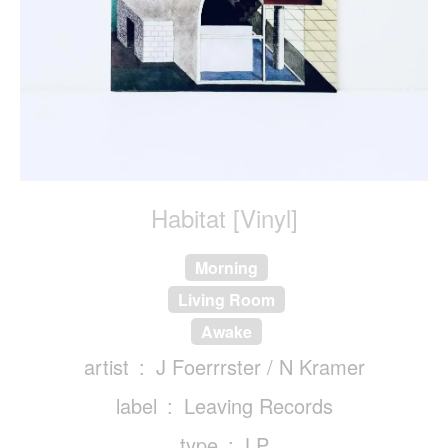
Habitat [Vinyl]
Morning
Living Room
Awake
artist
J Foerrrster / N Kramer
label
Leaving Records
type
LP