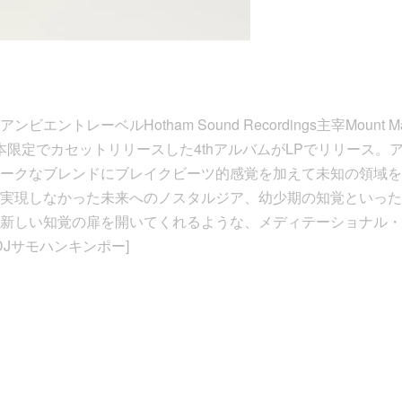
エントレーベルHotham Sound Recordings主宰Mount 
70本限定でカセットリリースした4thアルバムがLPでリリース
ークなブレンドにブレイクビーツ的感覚を加えて未知の領域を
実現しなかった未来へのノスタルジア、幼少期の知覚といった
た新しい知覚の扉を開いてくれるような、メディテーショナル・
DJサモハンキンポー]