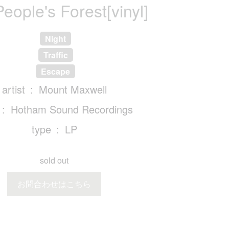
eople's Forest[vinyl]
Night
Traffic
Escape
artist
Mount Maxwell
Hotham Sound Recordings
type
LP
sold out
お問合わせはこちら