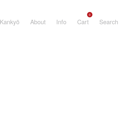
0
Kankyō
About
Info
Cart
Search