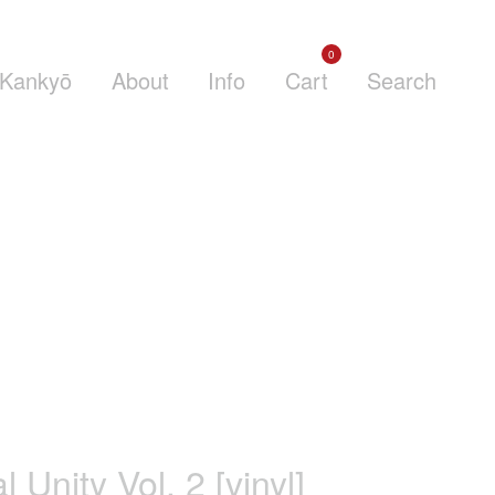
0
Kankyō
About
Info
Cart
Search
l Unity Vol. 2 [vinyl]