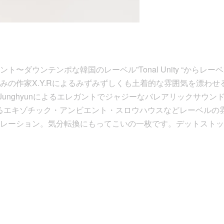
ト〜ダウンテンポな韓国のレーベル”Tonal Unity “からレ
みの作家X.Y.Rによるみずみずしくも土着的な雰囲気を漂わ
k Junghyunによるエレガントでジャジーなバレアリックサウ
oによるエキゾチック・アンビエント・スロウハウスなどレーベル
レーション。気分転換にもってこいの一枚です。デットストック