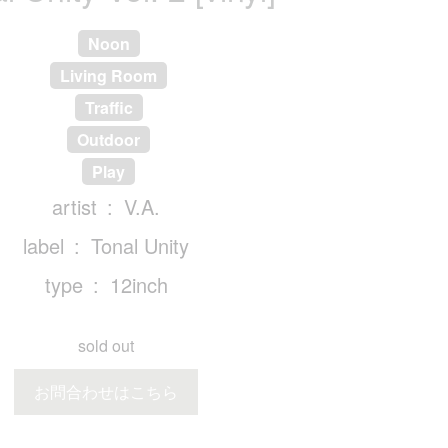
Noon
Living Room
Traffic
Outdoor
Play
artist
V.A.
label
Tonal Unity
type
12inch
sold out
お問合わせはこちら