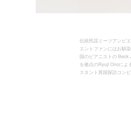
伝統民謡ミーツアンビエン
エントファンにはお馴染
国のピアニストの Bec
を拠点のRyuji On
スタント異国探訪コンピ