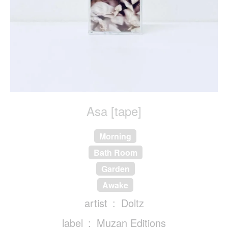
Asa [tape]
Morning
Bath Room
Garden
Awake
artist
Doltz
label
Muzan Editions