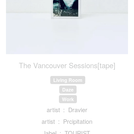
The Vancouver Sessions[tape]
Living Room
Daze
Work
artist
Dravier
artist
Prcipitation
label
TOURIST