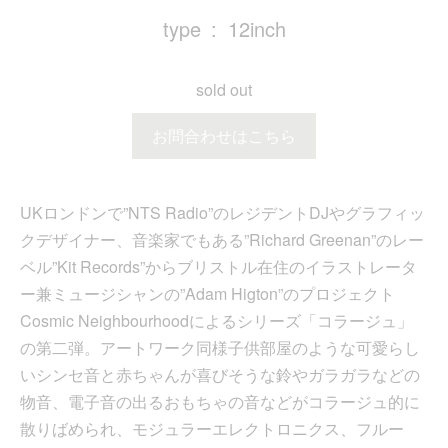
type
12inch
sold out
お問合わせはこちら
UKロンドンで”NTS Radio”のレジデントDJやグラフィッ
クデザイナー、音楽家でもある”Richard Greenan”のレー
ベル”Kit Records”からブリストル在住のイラストレータ
ー兼ミュージシャンの”Adam Higton”のプロジェクト
Cosmic Neighbourhoodによるシリーズ「コラージュ」
の第二弾。アートワーク同様子供部屋のような可愛らし
いシンセ音と赤ちゃんが喜びそうな鈴やガラガラなどの
物音、電子音の出るおもちゃの音などがコラージュ的に
散りばめられ、モジュラーエレクトロニクス、フルー