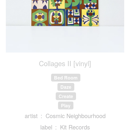
Collages II [vinyl]
Bed Room
Daze
Create
Play
artist
Cosmic Neighbourhood
label
Kit Records