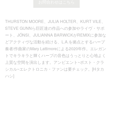
お問合わせはこちら
THURSTON MOORE、JULIA HOLTER、KURT VILE、
STEVE GUNNら巨匠達の作品への参加やライヴ・サポ
ート、JÓNSI、JULIANNA BARWICKがREMIXに参加な
どアクティヴな活動を続ける、L.A.を拠点とするハープ
奏者/作曲家のMary Lattimoreによる2020年作。エレガン
トでキラキラと輝くハープの音色はうっとりと心地よく
上質な空間を演出します。アンビエント~ポスト・クラ
シカル~エレクトロニカ・ファンは要チェック。[Hタカ
ハシ]