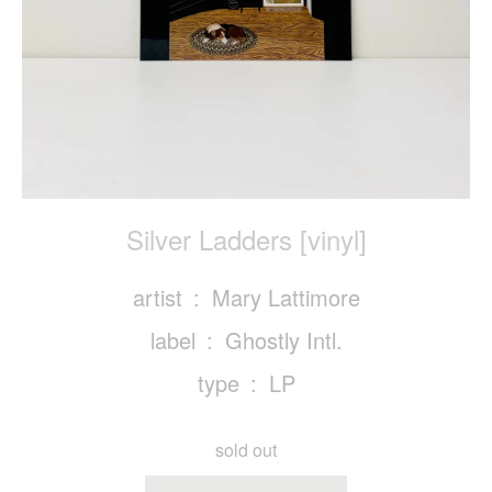
Silver Ladders [vinyl]
artist
Mary Lattimore
label
Ghostly Intl.
type
LP
sold out