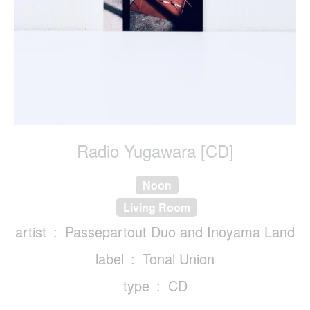
Radio Yugawara [CD]
Noon
Living Room
artist
Passepartout Duo and Inoyama Land
label
Tonal Union
type
CD