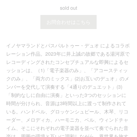
sold out
お問合わせはこちら
イノヤマランドとパスパルトゥー・デュオ によるコラボ
レーション作品。2023年に井上誠の故郷である湯河原で
レコーディングされたコンセプチュアルな即興によるセ
ッションは、（1)「電子楽器のみ」、「アコースティッ
クのみ」、「両方のミックス」(2)お互いのデュオ」のメ
ンバーを交代して演奏する「4通りのデュエット」(3)
「制約なしに自由に演奏」といった3つのセッションに
時間が分けられ、音源は3時間以上に渡って制作されて
いる。ハンドベル、グロッケンシュピール、木琴、リコ
ーダー、メロディカ、ハーモニカ、ベル、ウィンドチャ
イム、そこにそれぞれの電子楽器を並べて奏でられた音
楽は、周囲の環境と互いに調和しながら、異世界を旅す