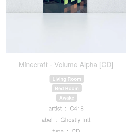
Minecraft - Volume Alpha [CD]
Living Room
Bed Room
Awake
artist
C418
label
Ghostly Intl.
type
CD