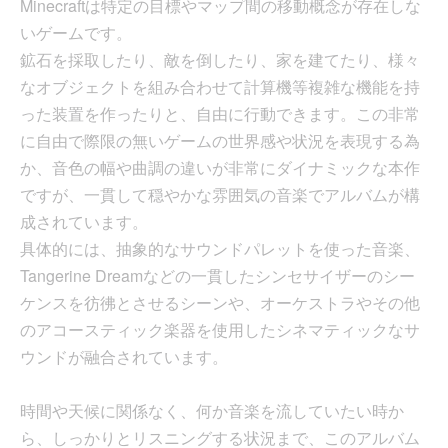
Minecraftは特定の目標やマップ間の移動概念が存在しな
いゲームです。
鉱石を採取したり、敵を倒したり、家を建てたり、様々
なオブジェクトを組み合わせて計算機等複雑な機能を持
った装置を作ったりと、自由に行動できます。この非常
に自由で際限の無いゲームの世界感や状況を表現する為
か、音色の幅や曲調の違いが非常にダイナミックな本作
ですが、一貫して穏やかな雰囲気の音楽でアルバムが構
成されています。
具体的には、抽象的なサウンドパレットを使った音楽、
Tangerine Dreamなどの一貫したシンセサイザーのシー
ケンスを彷彿とさせるシーンや、オーケストラやその他
のアコースティック楽器を使用したシネマティックなサ
ウンドが融合されています。
時間や天候に関係なく、何か音楽を流していたい時か
ら、しっかりとリスニングする状況まで、このアルバム