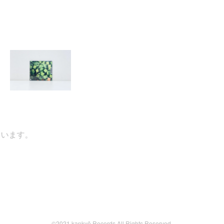
す。
©2021 kankyō Records All Rights Reserved.