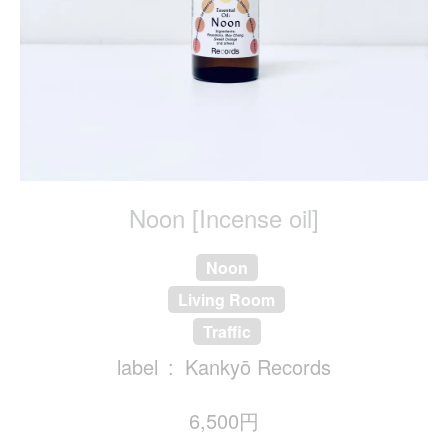
Noon [Incense oil]
Noon
Living Room
Traffic
label
Kankyō Records
6,500円