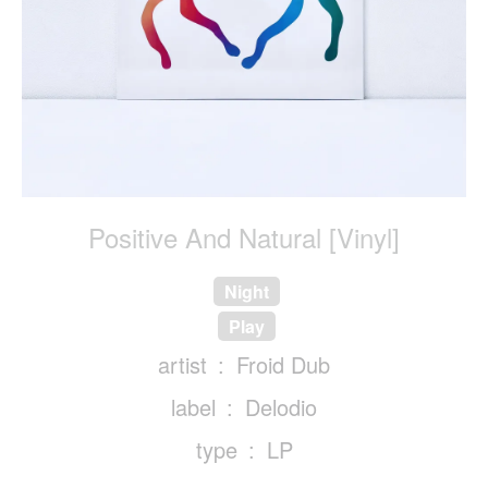
Positive And Natural [Vinyl]
Night
Play
artist
Froid Dub
label
Delodio
type
LP