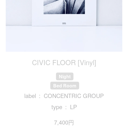
CIVIC FLOOR [Vinyl]
Night
Bed Room
label
CONCENTRIC GROUP
type
LP
7,400円