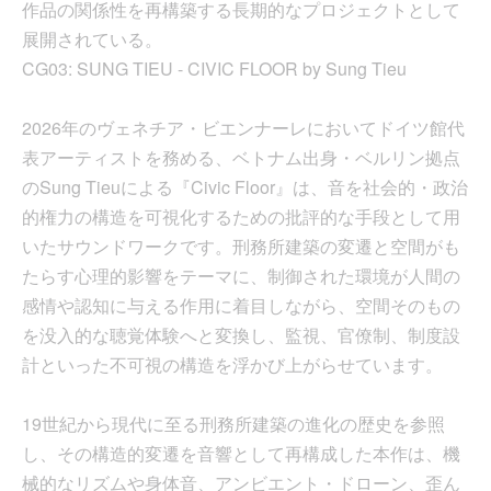
作品の関係性を再構築する長期的なプロジェクトとして
展開されている。
CG03: SUNG TIEU - CIVIC FLOOR by Sung Tieu
2026年のヴェネチア・ビエンナーレにおいてドイツ館代
表アーティストを務める、ベトナム出身・ベルリン拠点
のSung Tieuによる『Civic Floor』は、音を社会的・政治
的権力の構造を可視化するための批評的な手段として用
いたサウンドワークです。刑務所建築の変遷と空間がも
たらす心理的影響をテーマに、制御された環境が人間の
感情や認知に与える作用に着目しながら、空間そのもの
を没入的な聴覚体験へと変換し、監視、官僚制、制度設
計といった不可視の構造を浮かび上がらせています。
19世紀から現代に至る刑務所建築の進化の歴史を参照
し、その構造的変遷を音響として再構成した本作は、機
械的なリズムや身体音、アンビエント・ドローン、歪ん