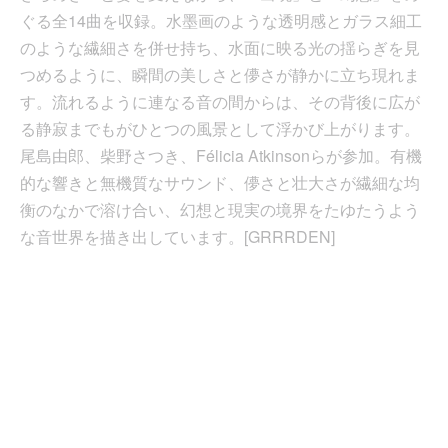
ぐる全14曲を収録。水墨画のような透明感とガラス細工
のような繊細さを併せ持ち、水面に映る光の揺らぎを見
つめるように、瞬間の美しさと儚さが静かに立ち現れま
す。流れるように連なる音の間からは、その背後に広が
る静寂までもがひとつの風景として浮かび上がります。
尾島由郎、柴野さつき、Félicia Atkinsonらが参加。有機
的な響きと無機質なサウンド、儚さと壮大さが繊細な均
衡のなかで溶け合い、幻想と現実の境界をたゆたうよう
な音世界を描き出しています。[GRRRDEN]