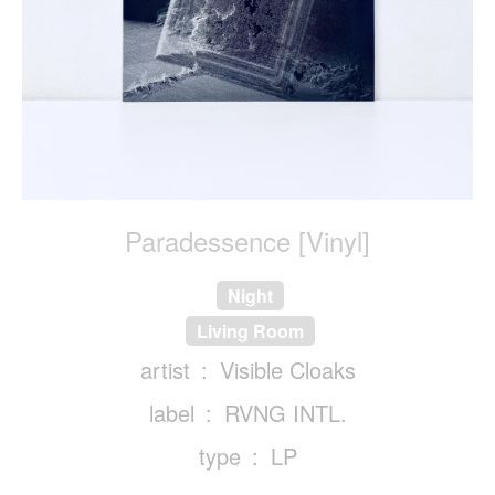
Paradessence [Vinyl]
Night
Living Room
artist
Visible Cloaks
label
RVNG INTL.
type
LP