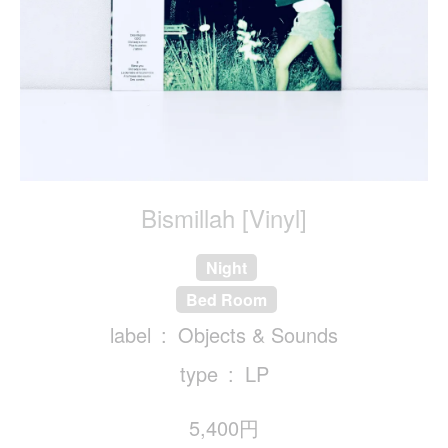
Bismillah [Vinyl]
Night
Bed Room
label
Objects & Sounds
type
LP
5,400円