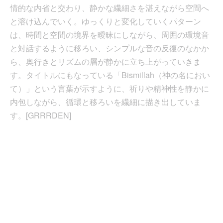
情的な内省と交わり、静かな繊細さを湛えながら空間へ
と溶け込んでいく。ゆっくりと変化していくパターン
は、時間と空間の境界を曖昧にしながら、周囲の環境音
と対話するように移ろい、シンプルな音の反復のなかか
ら、奥行きとリズムの層が静かに立ち上がっていきま
す。タイトルにもなっている「Bismillah（神の名におい
て）」という言葉が示すように、祈りや精神性を静かに
内包しながら、循環と移ろいを繊細に描き出していま
す。[GRRRDEN]