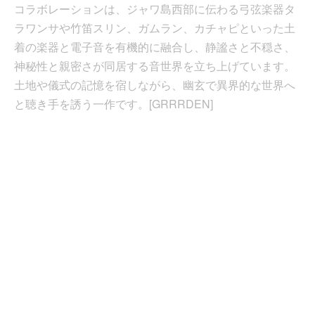
コラボレーションは、ジャワ島西部に伝わる弓弦楽器タ
ラワンサや竹笛スリン、ガムラン、カチャピといった土
着の楽器と電子音を有機的に融合し、静謐さと不穏さ、
神秘性と親密さが同居する音世界を立ち上げています。
土地や儀式の記憶を宿しながら、幽玄で異界的な世界へ
と聴き手を誘う一作です。[GRRRDEN]