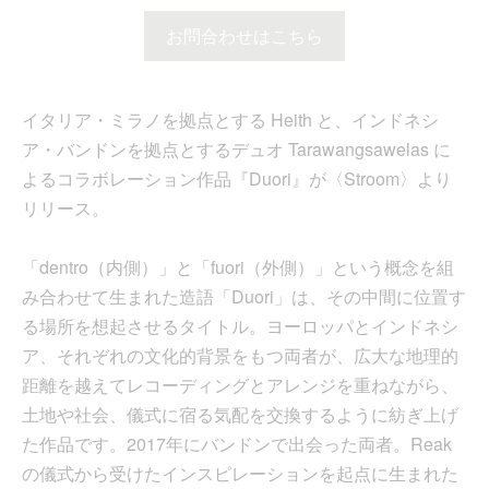
お問合わせはこちら
イタリア・ミラノを拠点とする Heith と、インドネシ
ア・バンドンを拠点とするデュオ Tarawangsawelas に
よるコラボレーション作品『Duori』が〈Stroom〉より
リリース。
「dentro（内側）」と「fuori（外側）」という概念を組
み合わせて生まれた造語「Duori」は、その中間に位置す
る場所を想起させるタイトル。ヨーロッパとインドネシ
ア、それぞれの文化的背景をもつ両者が、広大な地理的
距離を越えてレコーディングとアレンジを重ねながら、
土地や社会、儀式に宿る気配を交換するように紡ぎ上げ
た作品です。2017年にバンドンで出会った両者。Reak
の儀式から受けたインスピレーションを起点に生まれた