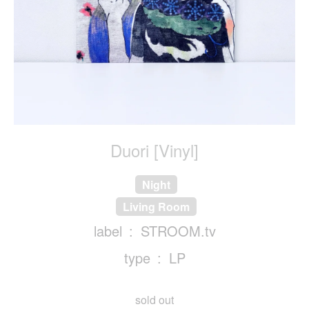
Duori [Vinyl]
Night
Living Room
label
STROOM.tv
type
LP
sold out