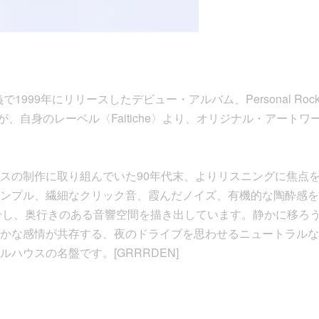
mm名義で1999年にリリースしたデビュー・アルバム、Personal Roc
）が、自身のレーベル〈Faitiche〉より、オリジナル・アートワ
スの制作に取り組んでいた90年代末、よりリスニングに焦点
ンプル、繊細なクリック音、霞んだノイズ、有機的な陶酔感を帯
性と融合し、奥行きのある音響空間を描き出しています。静かに移ろ
かな感情が共存する、夜のドライブを思わせるニュートラルな
ハウスの名盤です。[GRRRDEN]