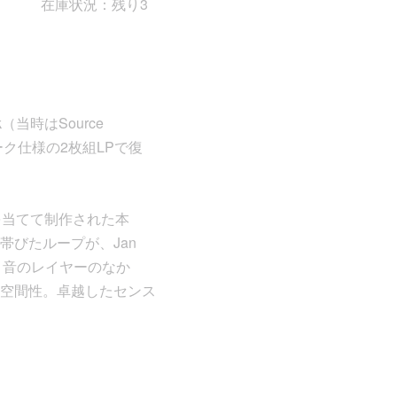
在庫状況：残り3
k（当時はSource
ーク仕様の2枚組LPで復
を当てて制作された本
びたループが、Jan
う音のレイヤーのなか
空間性。卓越したセンス