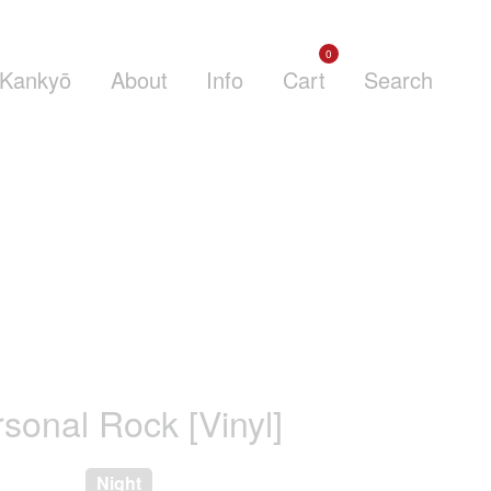
0
Kankyō
About
Info
Cart
Search
sonal Rock [Vinyl]
Night