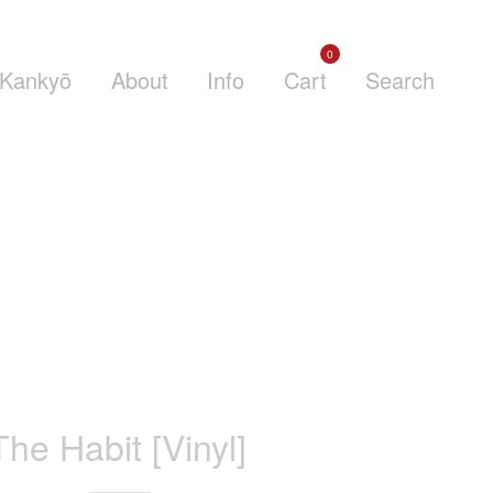
0
Kankyō
About
Info
Cart
Search
The Habit [Vinyl]