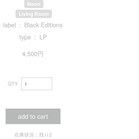
Noon
Living Room
label
Black Editions
type
LP
4,500円
QTY
add to cart
在庫状況：残り2