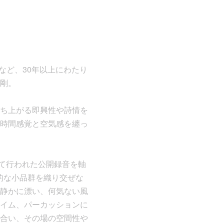
るなど、30年以上にわたり
剛。
ち上がる即興性や詩情を
時間感覚と空気感を纏っ
ノを用いて行われた公開録音を軸
的な小品群を織り交ぜな
静かに漂い、何気ない風
イム、パーカッションに
合い、その場の空間性や