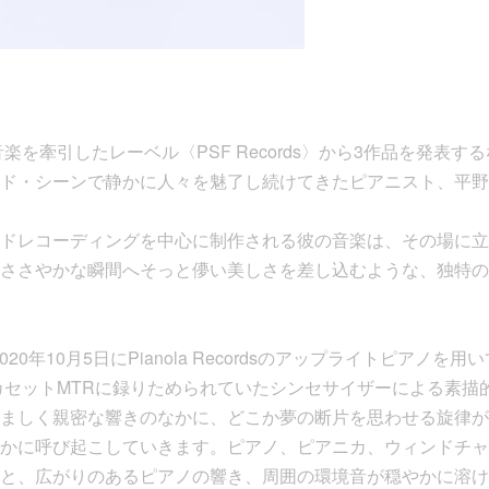
音楽を牽引したレーベル〈PSF Records〉から3作品を発表す
ド・シーンで静かに人々を魅了し続けてきたピアニスト、平野
ドレコーディングを中心に制作される彼の音楽は、その場に立
ささやかな瞬間へそっと儚い美しさを差し込むような、独特の
、2020年10月5日にPianola Recordsのアップライトピア
らカセットMTRに録りためられていたシンセサイザーによる素描
ましく親密な響きのなかに、どこか夢の断片を思わせる旋律が
かに呼び起こしていきます。ピアノ、ピアニカ、ウィンドチャ
と、広がりのあるピアノの響き、周囲の環境音が穏やかに溶け