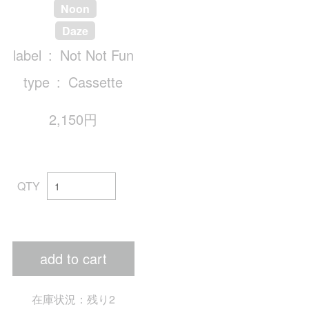
Noon
Daze
label
Not Not Fun
type
Cassette
2,150円
QTY
add to cart
在庫状況：残り2