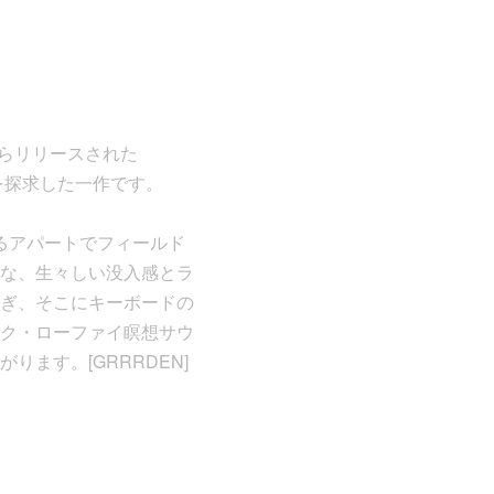
un〉からリリースされた
界を探求した一作です。
あるアパートでフィールド
な、生々しい没入感とラ
ぎ、そこにキーボードの
ク・ローファイ瞑想サウ
ます。[GRRRDEN]