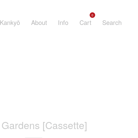
0
Kankyō
About
Info
Cart
Search
 Gardens [Cassette]