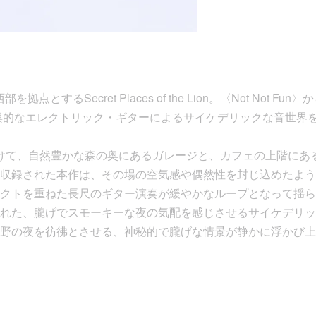
点とするSecret Places of the Lion。〈Not Not F
』は、即興的なエレクトリック・ギターによるサイケデリックな音世
年にかけて、自然豊かな森の奥にあるガレージと、カフェの上階に
収録された本作は、その場の空気感や偶然性を封じ込めたよう
クトを重ねた長尺のギター演奏が緩やかなループとなって揺ら
れた、朧げでスモーキーな夜の気配を感じさせるサイケデリッ
野の夜を彷彿とさせる、神秘的で朧げな情景が静かに浮かび上がり