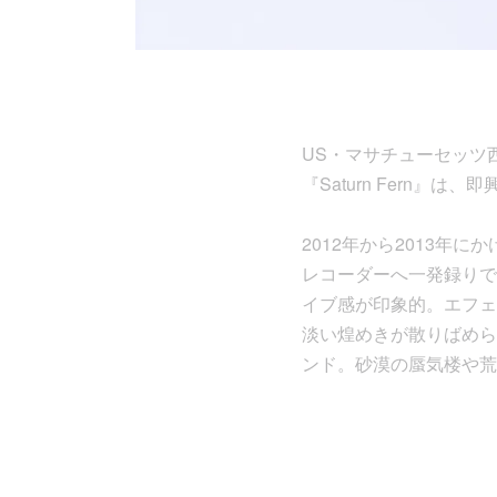
US・マサチューセッツ西部を拠
『Saturn Fern
2012年から2013
レコーダーへ一発録りで
イブ感が印象的。エフェ
淡い煌めきが散りばめら
ンド。砂漠の蜃気楼や荒