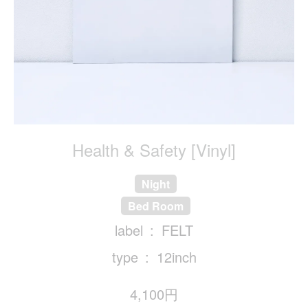
Health & Safety [Vinyl]
Night
Bed Room
label
FELT
type
12inch
4,100円