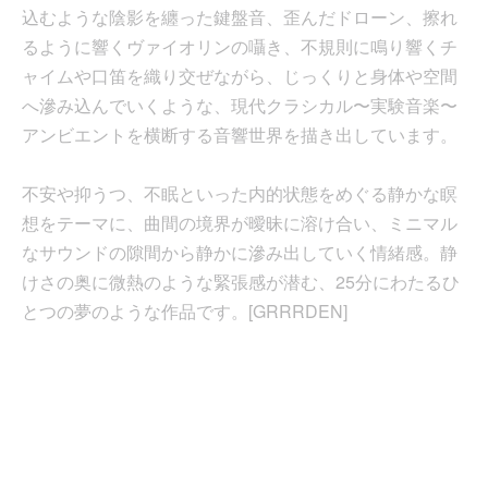
込むような陰影を纏った鍵盤音、歪んだドローン、擦れ
るように響くヴァイオリンの囁き、不規則に鳴り響くチ
ャイムや口笛を織り交ぜながら、じっくりと身体や空間
へ滲み込んでいくような、現代クラシカル〜実験音楽〜
アンビエントを横断する音響世界を描き出しています。
不安や抑うつ、不眠といった内的状態をめぐる静かな瞑
想をテーマに、曲間の境界が曖昧に溶け合い、ミニマル
なサウンドの隙間から静かに滲み出していく情緒感。静
けさの奥に微熱のような緊張感が潜む、25分にわたるひ
とつの夢のような作品です。[GRRRDEN]