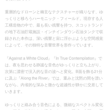
重層的なドローンと幽玄なテクスチャーが織りなす、ゆ
っくりと移ろうハーモニック・フィールド。現存する人
工構造物の中で、最も長い残響を持つ、スコットランド
の地下石油貯蔵施設・インチインダウン石油タンクで収
録された本作は、深い残響と宙に浮かぶような空間感覚
によって、その独特な音響世界を形作っています。
『Against a White Cloud』『In True Contemplation』で
は、夜を思わせる静謐な音色がゆっくりと立ち上がり、
次第に濃密で没入的な音の波へと変化。B面を飾る21分
に及ぶ『Along the River』では、重みと沈黙の間を漂い
ながら、内省的な深みと微かな超越性が静かに交差して
いきます。
ゆっくりと絡み合う音色による、微細なスペクトル変化