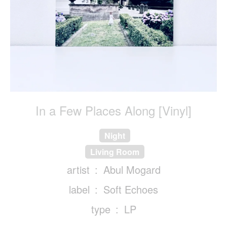
In a Few Places Along [Vinyl]
Night
Living Room
artist
Abul Mogard
label
Soft Echoes
type
LP