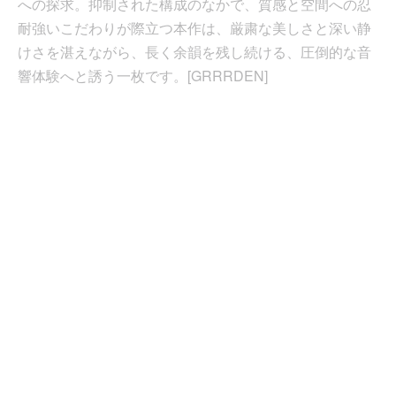
への探求。抑制された構成のなかで、質感と空間への忍
耐強いこだわりが際立つ本作は、厳粛な美しさと深い静
けさを湛えながら、長く余韻を残し続ける、圧倒的な音
響体験へと誘う一枚です。[GRRRDEN]