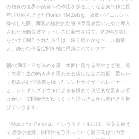
の知覚の境界や感覚への作用を探るような音楽制作に長
年取り組んできたFlorian TM Zeisig。故郷バイエルンへ
帰省した際、両親の慢性的な睡眠障害改善のために導入
された振動音響マットレスに着想を得て、約2年の歳月
をかけて制作された本作は、深く穏やかなベース構造
と、静かな倍音空間を軸に構築されています。
朝の湖畔に立ち込める霧、水面に落ちる雫やさざ波、遠
くで響く虫の鳴き声を思わせる繊細な音の気配。柔らか
く包み込む浮遊感を纏ったシンセサイザーのレイヤー
と、シンギングボウルによる有機的で瞑想的な響きが溶
け合い、空間全体がゆっくりと揺らぎながら奥行きを帯
びていきます。
『Music For Parents』というタイトルには、言葉を超え
て感情や感覚、関係性を形作っていく親子関係の力学