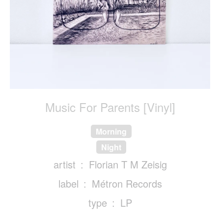
Music For Parents [Vinyl]
Morning
Night
artist
Florian T M Zeisig
label
Métron Records
type
LP