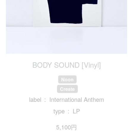
BODY SOUND [Vinyl]
Noon
Create
label
International Anthem
type
LP
5,100円