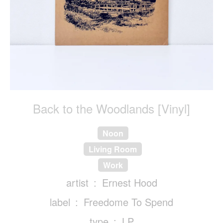
Back to the Woodlands [Vinyl]
Noon
Living Room
Work
artist
Ernest Hood
label
Freedome To Spend
type
LP