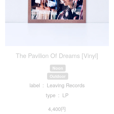
The Pavilion Of Dreams [Vinyl]
Noon
Outdoor
label
Leaving Records
type
LP
4,400円