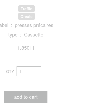
Traffic
Create
label
presses précaires
type
Cassette
1,850円
QTY
add to cart