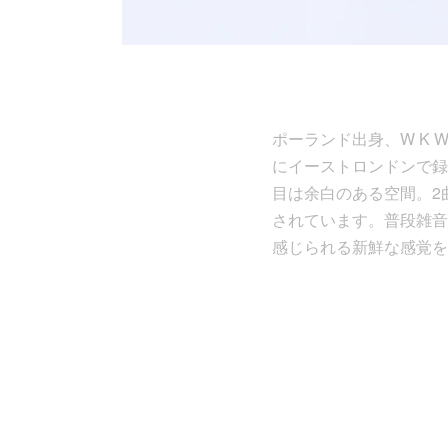
ポーランド出身、W K W
にイーストロンドンで録音し
目は余白のある空間。2
されています。普段雑音
感じられる新鮮な感覚を覚