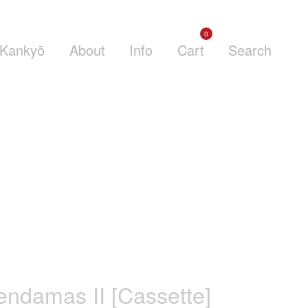
0
Kankyō
About
Info
Cart
Search
ndamas II [Cassette]