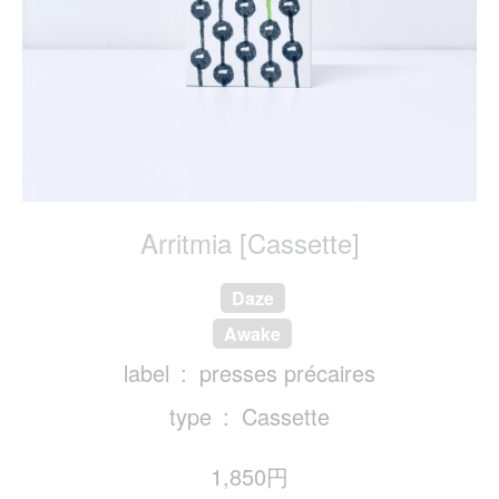
Arritmia [Cassette]
Daze
Awake
label
presses précaires
type
Cassette
1,850円