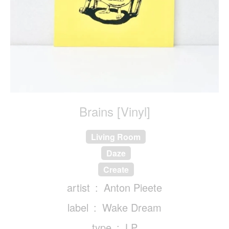
Brains [Vinyl]
Living Room
Daze
Create
artist
Anton Pieete
label
Wake Dream
type
LP