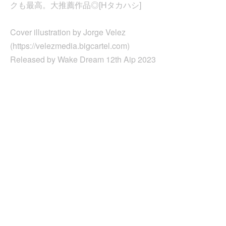
クも最高。大推薦作品◎[Hタカハシ]
Cover illustration by Jorge Velez
(https://velezmedia.bigcartel.com)
Released by Wake Dream 12th Aip 2023