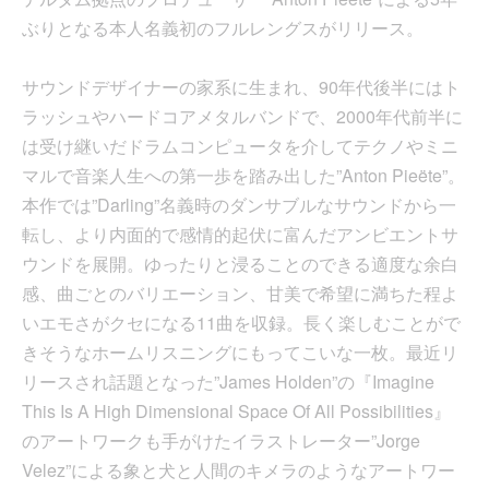
ぶりとなる本人名義初のフルレングスがリリース。
サウンドデザイナーの家系に生まれ、90年代後半にはト
ラッシュやハードコアメタルバンドで、2000年代前半に
は受け継いだドラムコンピュータを介してテクノやミニ
マルで音楽人生への第一歩を踏み出した”Anton Pieëte”。
本作では”Darling”名義時のダンサブルなサウンドから一
転し、より内面的で感情的起伏に富んだアンビエントサ
ウンドを展開。ゆったりと浸ることのできる適度な余白
感、曲ごとのバリエーション、甘美で希望に満ちた程よ
いエモさがクセになる11曲を収録。長く楽しむことがで
きそうなホームリスニングにもってこいな一枚。最近リ
リースされ話題となった”James Holden”の『Imagine
This Is A High Dimensional Space Of All Possibilities』
のアートワークも手がけたイラストレーター”Jorge
Velez”による象と犬と人間のキメラのようなアートワー