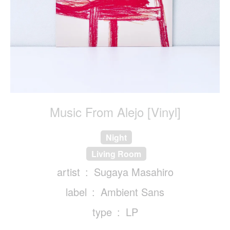
Music From Alejo [Vinyl]
Night
Living Room
artist
Sugaya Masahiro
label
Ambient Sans
type
LP