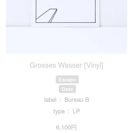
Grosses Wasser [Vinyl]
Escape
Daze
label
Bureau B
type
LP
6,100円