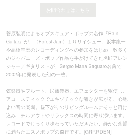
お問合わせはこちら
菅原弘明によるオブスキュア・ポップの名作『Rain
Guitar』が、〈Forest Jam〉よりリイシュー。坂本龍一
や高橋幸宏のレコーディングへの参加をはじめ、数多く
のジャパニーズ・ポップ作品を手がけてきた名匠アレン
ジャー／ギタリストが、Sergio Maria Saguaro名義で
2002年に発表した幻の一枚。
弦楽器やフルート、民族楽器、エフェクターを駆使し、
アコースティックでエキゾチックな響きが広がる、心地
よい音の楽園。昼下がりのリビングルームにそっと溶け
込み、チルアウトやリラックスの時間に寄り添います。
レコードでじっくり味わっていただきたい、静かな余韻
に満ちたエスノポップの傑作です。[GRRRDEN]