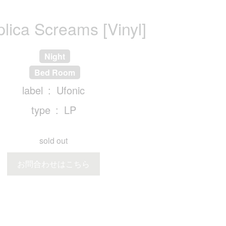
lica Screams [Vinyl]
Night
Bed Room
label
Ufonic
type
LP
sold out
お問合わせはこちら