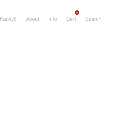
0
Kankyō
About
Info
Cart
Search