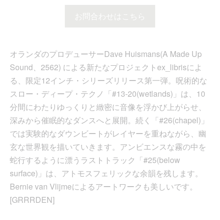
お問合わせはこちら
オランダのプロデューサーDave Huismans(A Made Up
Sound、2562) による新たなプロジェクトex_librisによ
る、限定12インチ・シリーズリリース第一弾。呪術的な
スロー・ディープ・テクノ「#13-20(wetlands)」は、10
分間にわたりゆっくりと緻密に音像を浮かび上がらせ、
深みから催眠的なダンスへと展開。続く「#26(chapel)」
では実験的なダウンビートがレイヤーを重ねながら、幽
玄な世界観を描いていきます。アンビエンスな霧の中を
蛇行するように漂うラストトラック「#25(below
surface)」は、アトモスフェリックな余韻を残します。
Bernie van Vlijmeによるアートワークも美しいです。
[GRRRDEN]