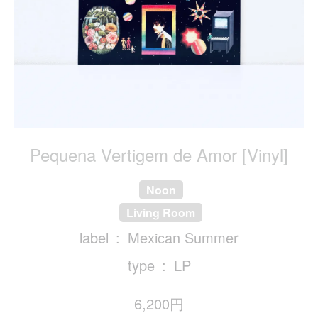
Pequena Vertigem de Amor [Vinyl]
Noon
Living Room
label
Mexican Summer
type
LP
6,200円