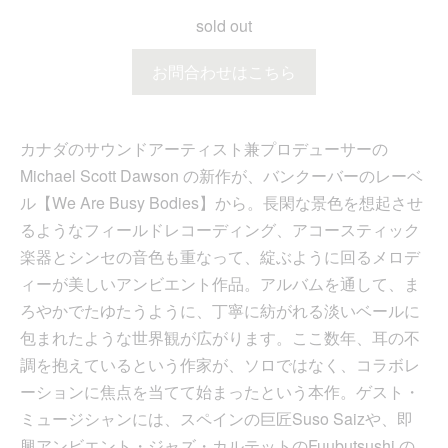
sold out
お問合わせはこちら
カナダのサウンドアーティスト兼プロデューサーの
Michael Scott Dawson の新作が、バンクーバーのレーベ
ル【We Are Busy Bodies】から。長閑な景色を想起させ
るようなフィールドレコーディング、アコースティック
楽器とシンセの音色も重なって、綻ぶように回るメロデ
ィーが美しいアンビエント作品。アルバムを通して、ま
ろやかでたゆたうように、丁寧に紡がれる淡いベールに
包まれたような世界観が広がります。ここ数年、耳の不
調を抱えているという作家が、ソロではなく、コラボレ
ーションに焦点を当てて始まったという本作。ゲスト・
ミュージシャンには、スペインの巨匠Suso Saizや、即
興アンビエント・ジャズ・カルテットのFuubutsushi の