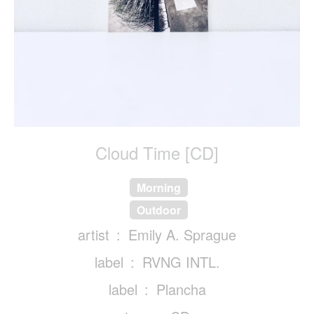
Cloud Time [CD]
Morning
Outdoor
artist
Emily A. Sprague
label
RVNG INTL.
label
Plancha