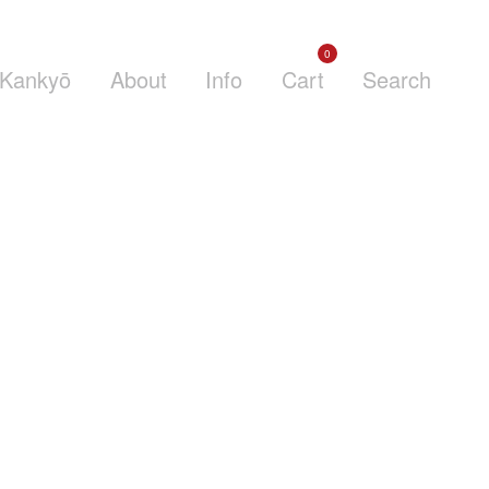
0
Kankyō
About
Info
Cart
Search