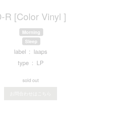
-R [Color Vinyl ]
Morning
Sleep
label
laaps
type
LP
sold out
お問合わせはこちら