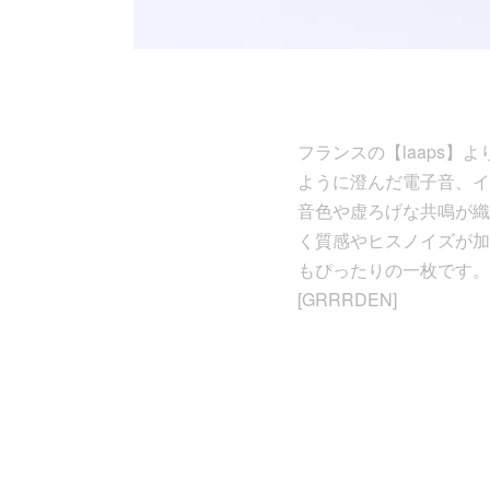
フランスの【laaps】よ
ように澄んだ電子音、イ
音色や虚ろげな共鳴が織
く質感やヒスノイズが加
もぴったりの一枚です。
[GRRRDEN]