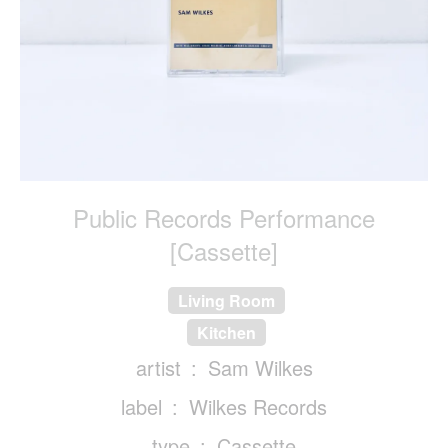
Public Records Performance
[Cassette]
Living Room
Kitchen
artist
Sam Wilkes
label
Wilkes Records
type
Cassette