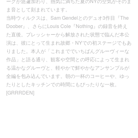
ーグが急遽加わり、熱気に満ちた夏のNYの空気がそのま
ま音として刻まれています。
当時ウィルクスは、Sam Gendelとのデュオ3作目『The
Doober』、さらにLouis Cole『Nothing』の録音を終え
た直後。プレッシャーから解放された状態で臨んだ本公
演は、彼にとって生まれ故郷・NYでの初ステージでもあ
りました。本人が「これまででいちばんグルーヴィーな
作品」と語る通り、観客や空間との呼応によって生まれ
る温かなグルーヴと、軽やかで鮮やかなアンサンブルが
全編を包み込んでいます。朝の一杯のコーヒーや、ゆっ
たりとしたキッチンでの時間にもぴったりな一枚。
[GRRRDEN]