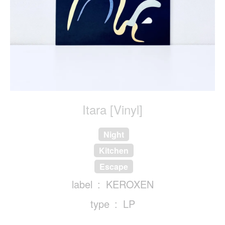
Itara [Vinyl]
Night
Kitchen
Escape
label
KEROXEN
type
LP