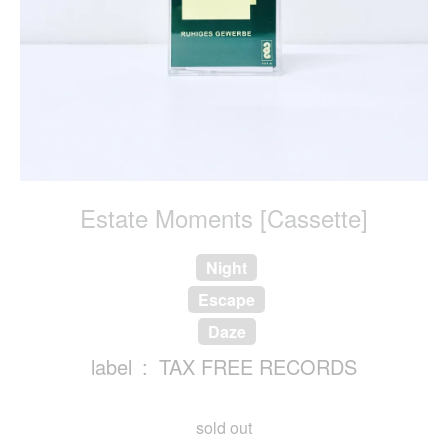
Estate Moments [Cassette]
Night
Escape
Daze
label
TAX FREE RECORDS
sold out