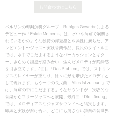
お問合わせはこちら
ベルリンの即興演奏グループ、Ruhiges Gewerbeによる
デビュー作『Estate Moments』は、水中や洞窟で演奏さ
れているかのような独特の浮遊感と即興性に満ちた、ア
ンビエント〜ジャズ〜実験音楽作品。長尺のタイトル曲
では、水中でこだまするようなパーカッションとギタ
ー、きらめく鍵盤が絡み合い、歪んだメロディが陶酔感
を引き立てます。2曲目「Das Problem」では、ストリン
グスのレイヤーが重なり、徐々に形を帯びたメロディと
して現れます。もう一つの長尺曲「Alles ist zu teuer」で
は、洞窟の中にこだまするようなサウンドが、実験的な
音楽からフリージャズへと展開。最終曲「Die Lösung」
では、メロディアスなジャズサウンドへと結実します。
即興と実験が溶け合い、どこにも属さない独自の音世界