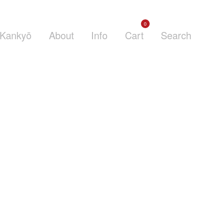
0
Kankyō
About
Info
Cart
Search