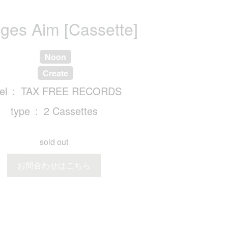
ges Aim [Cassette]
Noon
Create
el
TAX FREE RECORDS
type
2 Cassettes
sold out
お問合わせはこちら