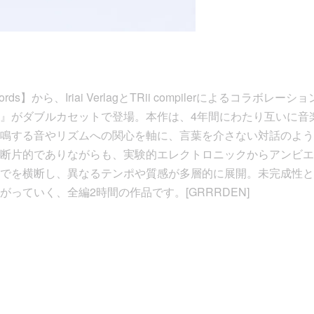
cords】から、Iriai VerlagとTRii compilerによるコラボ
ges Aim』がダブルカセットで登場。本作は、4年間にわたり互い
鳴する音やリズムへの関心を軸に、言葉を介さない対話のよう
断片的でありながらも、実験的エレクトロニックからアンビエ
でを横断し、異なるテンポや質感が多層的に展開。未完成性と
っていく、全編2時間の作品です。[GRRRDEN]