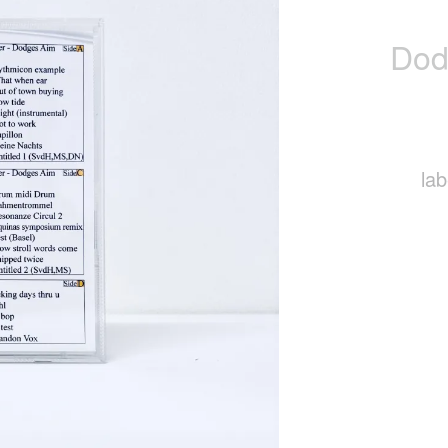
Dod
lab