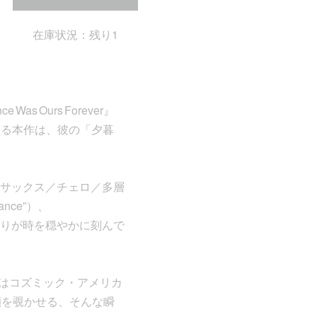
在庫状況：残り1
 Ours Forever』
年ぶりとなる本作は、彼の「夕暮
サックス／チェロ／多層
ance”）、
る柔らかな彩りが時を穏やかに刻んで
ef」にはコズミック・アメリカ
が顔を覗かせる、そんな瞬