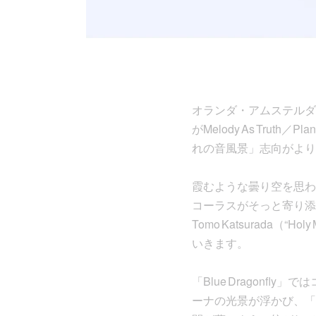
オランダ・アムステルダム拠点
がMelody As Trut
れの音風景」志向がより
霞むような曇り空を思わ
コーラスがそっと寄り添う。Jose
Tomo Katsurada（“
いきます。
「Blue Dragonfl
ーナの光景が浮かび、「G