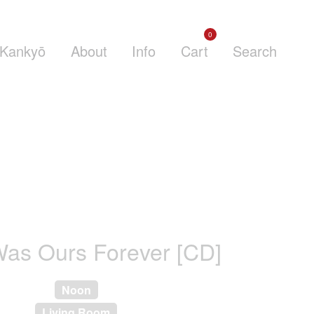
0
Kankyō
About
Info
Cart
Search
as Ours Forever [CD]
Noon
Living Room