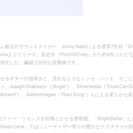
のサウンドメイカー、Jonny Nashによる通算7作目『Once Was
h／Planchaよりリリース。直近作『Point Of Entry』から約2
深化した、繊細で詩的な音響旅です。
せるギターの指弾きと、流れるようなシンセ・パッド、そこに
ph Shabason（“Angel”）、Shoei Ikeda（“Dusk Can D
Holy Moment”）、Satomimagae（“Rain Song”）らによ
y」ではコクトー・ツインズを彷彿とさせる透明感、「Bright Beli
reen Lane」ではシューゲイザー寄りの豊かなテクスチャ